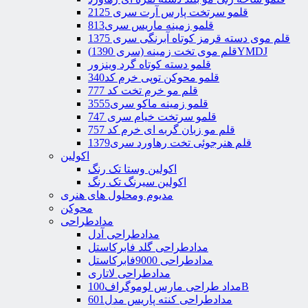
قلمو سرتخت پارس آرت سری 2125
قلمو زمینه ماریس سری813
قلم موی دسته قرمز کوتاه آبرنگی سری 1375
قلم موی تخت زمینه (سری 1390)YMDJ
قلمو دسته کوتاه گرد وینزور
قلمو محوکن توپی خرم کد340
قلم مو خرم تخت کد 777
قلمو زمینه ماکو سری3555
قلمو سرتخت خیام سری 747
قلم مو زبان گربه ای خرم کد 757
قلم هنرجوئی تخت رهاورد سری1379
اکولین
اکولین وستا تک رنگ
اکولین سیرنگ تک رنگ
مدیوم ومحلول های هنری
محوکن
مدادطراحی
مدادطراحی آدل
مدادطراحی گلد فابرکاستل
مدادطراحی 9000فابرکاستل
مدادطراحی لاتاری
مداد طراحی مارس لوموگراف100B
مدادطراحی کنته پاریس مدل601