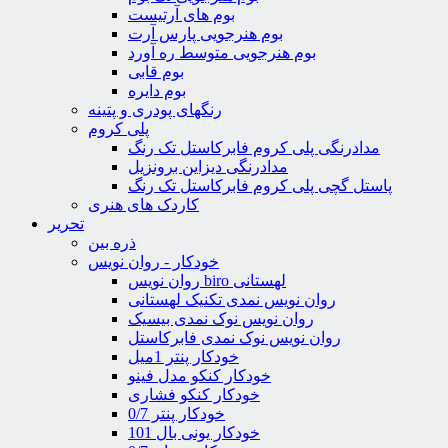
بوم های آرتیست
بوم هنرجویی پارس آرت
بوم هنرجویی متوسط ره آورد
بوم قابی
بوم دایره
رنگهای پودری و پتینه
پلی کروم
مدادرنگی پلی کروم فابرکاستل تک رنگ
مدادرنگی دیزاین برونزیل
پاستل گچی پلی کروم فابرکاستل تک رنگ
کاردک های هنری
تحریر
ذره بین
خودکار - روان نویس
روان نویس biro لهستانی
روان نویس نمدی تکنیک لهستانی
روان نویس نوک نمدی بیسیک
روان نویس نوک نمدی فابرکاستل
خودکار پنتر 1میل
خودکار کنکو مدل فینو
خودکار کنکو فشاری
خودکار پنتر 0/7
خودکار یونی بال 101