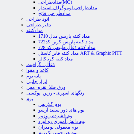
مدادطراحی(MQ)
مدادطراحی لوموگراف استدلر
مدادطراحی فاتح
اتود طراحی
دفتر طراحی
مدادکنته
مداد کنته پاریس مدل 1710
مداد کنته پاریس کربن کد722
مداد کنته ذغال طبیعی کد 728
مداد کنته فابر کاستل ART & Graphic PITT
مداد کنته کرتاکالر
ذغال - گرافیت
کاغذ و مقوا
پایه بوم
ابزار جانبی
ورق طلا- نقره- مس
رنگهای اسپری - رزین اپوکسی
بوم
بوم گلاریس
بوم های دور سفید آرسو
بوم فشرده وینزور
بوم دانش آموزی ره آورد
بوم معمولی بومیران
بوم هنرجویی تک بوم