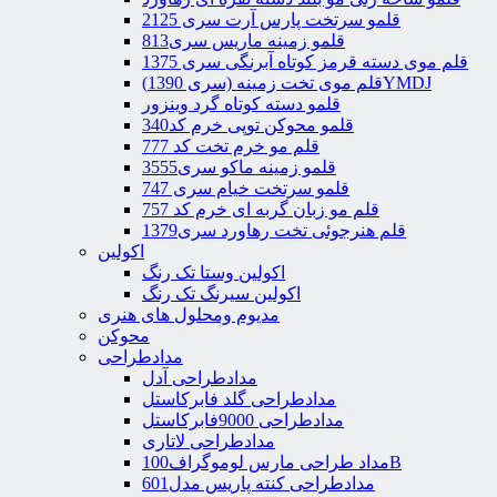
قلمو سرتخت پارس آرت سری 2125
قلمو زمینه ماریس سری813
قلم موی دسته قرمز کوتاه آبرنگی سری 1375
قلم موی تخت زمینه (سری 1390)YMDJ
قلمو دسته کوتاه گرد وینزور
قلمو محوکن توپی خرم کد340
قلم مو خرم تخت کد 777
قلمو زمینه ماکو سری3555
قلمو سرتخت خیام سری 747
قلم مو زبان گربه ای خرم کد 757
قلم هنرجوئی تخت رهاورد سری1379
اکولین
اکولین وستا تک رنگ
اکولین سیرنگ تک رنگ
مدیوم ومحلول های هنری
محوکن
مدادطراحی
مدادطراحی آدل
مدادطراحی گلد فابرکاستل
مدادطراحی 9000فابرکاستل
مدادطراحی لاتاری
مداد طراحی مارس لوموگراف100B
مدادطراحی کنته پاریس مدل601