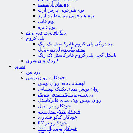
بوم های آرتیست
بوم هنرجویی پارس آرت
بوم هنرجویی متوسط ره آورد
بوم قابی
بوم دایره
رنگهای پودری و پتینه
پلی کروم
مدادرنگی پلی کروم فابرکاستل تک رنگ
مدادرنگی دیزاین برونزیل
پاستل گچی پلی کروم فابرکاستل تک رنگ
کاردک های هنری
تحریر
ذره بین
خودکار - روان نویس
روان نویس biro لهستانی
روان نویس نمدی تکنیک لهستانی
روان نویس نوک نمدی بیسیک
روان نویس نوک نمدی فابرکاستل
خودکار پنتر 1میل
خودکار کنکو مدل فینو
خودکار کنکو فشاری
خودکار پنتر 0/7
خودکار یونی بال 101