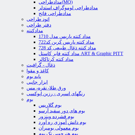
مدادطراحی(MQ)
مدادطراحی لوموگراف استدلر
مدادطراحی فاتح
اتود طراحی
دفتر طراحی
مدادکنته
مداد کنته پاریس مدل 1710
مداد کنته پاریس کربن کد722
مداد کنته ذغال طبیعی کد 728
مداد کنته فابر کاستل ART & Graphic PITT
مداد کنته کرتاکالر
ذغال - گرافیت
کاغذ و مقوا
پایه بوم
ابزار جانبی
ورق طلا- نقره- مس
رنگهای اسپری - رزین اپوکسی
بوم
بوم گلاریس
بوم های دور سفید آرسو
بوم فشرده وینزور
بوم دانش آموزی ره آورد
بوم معمولی بومیران
بوم هنرجویی تک بوم