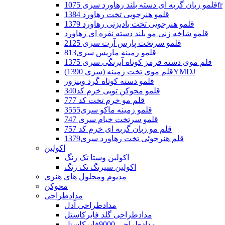
قلمو زبان گربه ای دسته بلند رهاورد سری 1075fr
قلمو هنرجویی تخت رهاورد 1384
قلمو هنرجویی تخت بادبزنی رهاورد 1379
قلمو شاخه زنی مو بلند دسته نقره ای رهاورد
قلمو سرتخت پارس آرت سری 2125
قلمو زمینه ماریس سری813
قلم موی دسته قرمز کوتاه آبرنگی سری 1375
قلم موی تخت زمینه (سری 1390)YMDJ
قلمو دسته کوتاه گرد وینزور
قلمو محوکن توپی خرم کد340
قلم مو خرم تخت کد 777
قلمو زمینه ماکو سری3555
قلمو سرتخت خیام سری 747
قلم مو زبان گربه ای خرم کد 757
قلم هنرجوئی تخت رهاورد سری1379
اکولین
اکولین وستا تک رنگ
اکولین سیرنگ تک رنگ
مدیوم ومحلول های هنری
محوکن
مدادطراحی
مدادطراحی آدل
مدادطراحی گلد فابرکاستل
مدادطراحی 9000فابرکاستل