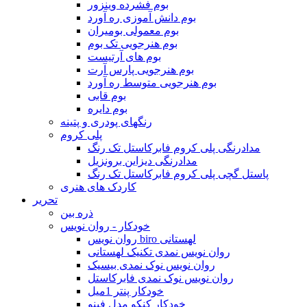
بوم فشرده وینزور
بوم دانش آموزی ره آورد
بوم معمولی بومیران
بوم هنرجویی تک بوم
بوم های آرتیست
بوم هنرجویی پارس آرت
بوم هنرجویی متوسط ره آورد
بوم قابی
بوم دایره
رنگهای پودری و پتینه
پلی کروم
مدادرنگی پلی کروم فابرکاستل تک رنگ
مدادرنگی دیزاین برونزیل
پاستل گچی پلی کروم فابرکاستل تک رنگ
کاردک های هنری
تحریر
ذره بین
خودکار - روان نویس
روان نویس biro لهستانی
روان نویس نمدی تکنیک لهستانی
روان نویس نوک نمدی بیسیک
روان نویس نوک نمدی فابرکاستل
خودکار پنتر 1میل
خودکار کنکو مدل فینو