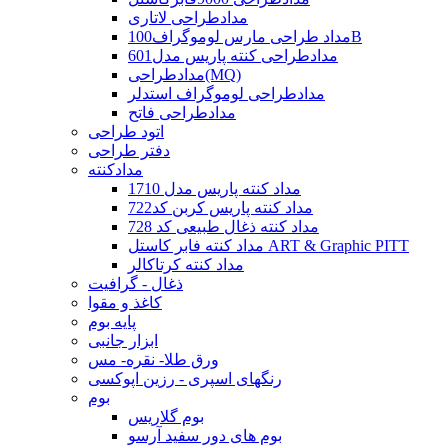
مدادطراحی لاتاری
مداد طراحی مارس لوموگراف100B
مدادطراحی کنته پاریس مدل601
مدادطراحی(MQ)
مدادطراحی لوموگراف استدلر
مدادطراحی فاتح
اتود طراحی
دفتر طراحی
مدادکنته
مداد کنته پاریس مدل 1710
مداد کنته پاریس کربن کد722
مداد کنته ذغال طبیعی کد 728
مداد کنته فابر کاستل ART & Graphic PITT
مداد کنته کرتاکالر
ذغال - گرافیت
کاغذ و مقوا
پایه بوم
ابزار جانبی
ورق طلا- نقره- مس
رنگهای اسپری - رزین اپوکسی
بوم
بوم گلاریس
بوم های دور سفید آرسو