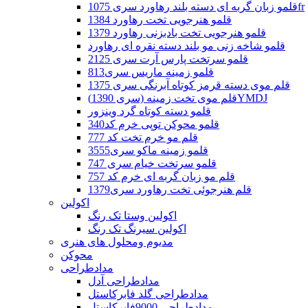
قلمو زبان گربه ای دسته بلند رهاورد سری 1075fr
قلمو هنرجویی تخت رهاورد 1384
قلمو هنرجویی تخت بادبزنی رهاورد 1379
قلمو شاخه زنی مو بلند دسته نقره ای رهاورد
قلمو سرتخت پارس آرت سری 2125
قلمو زمینه ماریس سری813
قلم موی دسته قرمز کوتاه آبرنگی سری 1375
قلم موی تخت زمینه (سری 1390)YMDJ
قلمو دسته کوتاه گرد وینزور
قلمو محوکن توپی خرم کد340
قلم مو خرم تخت کد 777
قلمو زمینه ماکو سری3555
قلمو سرتخت خیام سری 747
قلم مو زبان گربه ای خرم کد 757
قلم هنرجوئی تخت رهاورد سری1379
اکولین
اکولین وستا تک رنگ
اکولین سیرنگ تک رنگ
مدیوم ومحلول های هنری
محوکن
مدادطراحی
مدادطراحی آدل
مدادطراحی گلد فابرکاستل
مدادطراحی 9000فابرکاستل