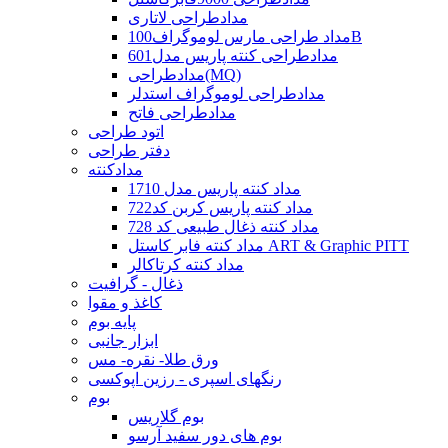
مدادطراحی لاتاری
مداد طراحی مارس لوموگراف100B
مدادطراحی کنته پاریس مدل601
مدادطراحی(MQ)
مدادطراحی لوموگراف استدلر
مدادطراحی فاتح
اتود طراحی
دفتر طراحی
مدادکنته
مداد کنته پاریس مدل 1710
مداد کنته پاریس کربن کد722
مداد کنته ذغال طبیعی کد 728
مداد کنته فابر کاستل ART & Graphic PITT
مداد کنته کرتاکالر
ذغال - گرافیت
کاغذ و مقوا
پایه بوم
ابزار جانبی
ورق طلا- نقره- مس
رنگهای اسپری - رزین اپوکسی
بوم
بوم گلاریس
بوم های دور سفید آرسو