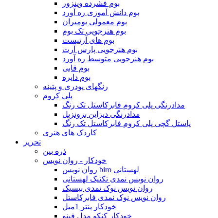
بوم فشرده وینزور
بوم دانش آموزی ره آورد
بوم معمولی بومیران
بوم هنرجویی تک بوم
بوم های آرتیست
بوم هنرجویی پارس آرت
بوم هنرجویی متوسط ره آورد
بوم قابی
بوم دایره
رنگهای پودری و پتینه
پلی کروم
مدادرنگی پلی کروم فابرکاستل تک رنگ
مدادرنگی دیزاین برونزیل
پاستل گچی پلی کروم فابرکاستل تک رنگ
کاردک های هنری
تحریر
ذره بین
خودکار - روان نویس
روان نویس biro لهستانی
روان نویس نمدی تکنیک لهستانی
روان نویس نوک نمدی بیسیک
روان نویس نوک نمدی فابرکاستل
خودکار پنتر 1میل
خودکار کنکو مدل فینو