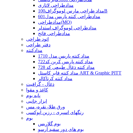
مدادطراحی لاتاری
مداد طراحی مارس لوموگراف100B
مدادطراحی کنته پاریس مدل601
مدادطراحی(MQ)
مدادطراحی لوموگراف استدلر
مدادطراحی فاتح
اتود طراحی
دفتر طراحی
مدادکنته
مداد کنته پاریس مدل 1710
مداد کنته پاریس کربن کد722
مداد کنته ذغال طبیعی کد 728
مداد کنته فابر کاستل ART & Graphic PITT
مداد کنته کرتاکالر
ذغال - گرافیت
کاغذ و مقوا
پایه بوم
ابزار جانبی
ورق طلا- نقره- مس
رنگهای اسپری - رزین اپوکسی
بوم
بوم گلاریس
بوم های دور سفید آرسو