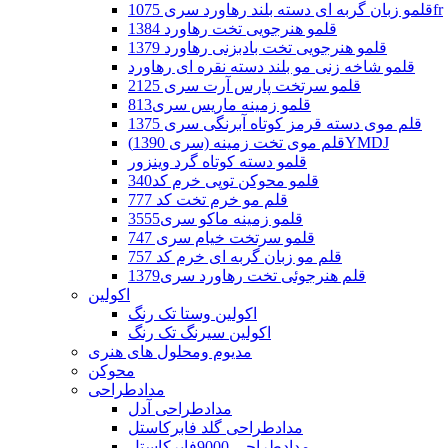
قلمو زبان گربه ای دسته بلند رهاورد سری 1075fr
قلمو هنرجویی تخت رهاورد 1384
قلمو هنرجویی تخت بادبزنی رهاورد 1379
قلمو شاخه زنی مو بلند دسته نقره ای رهاورد
قلمو سرتخت پارس آرت سری 2125
قلمو زمینه ماریس سری813
قلم موی دسته قرمز کوتاه آبرنگی سری 1375
قلم موی تخت زمینه (سری 1390)YMDJ
قلمو دسته کوتاه گرد وینزور
قلمو محوکن توپی خرم کد340
قلم مو خرم تخت کد 777
قلمو زمینه ماکو سری3555
قلمو سرتخت خیام سری 747
قلم مو زبان گربه ای خرم کد 757
قلم هنرجوئی تخت رهاورد سری1379
اکولین
اکولین وستا تک رنگ
اکولین سیرنگ تک رنگ
مدیوم ومحلول های هنری
محوکن
مدادطراحی
مدادطراحی آدل
مدادطراحی گلد فابرکاستل
مدادطراحی 9000فابرکاستل