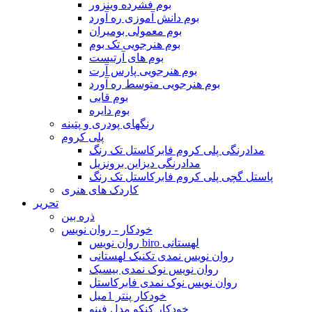
بوم فشرده وینزور
بوم دانش آموزی ره آورد
بوم معمولی بومیران
بوم هنرجویی تک بوم
بوم های آرتیست
بوم هنرجویی پارس آرت
بوم هنرجویی متوسط ره آورد
بوم قابی
بوم دایره
رنگهای پودری و پتینه
پلی کروم
مدادرنگی پلی کروم فابرکاستل تک رنگ
مدادرنگی دیزاین برونزیل
پاستل گچی پلی کروم فابرکاستل تک رنگ
کاردک های هنری
تحریر
ذره بین
خودکار - روان نویس
روان نویس biro لهستانی
روان نویس نمدی تکنیک لهستانی
روان نویس نوک نمدی بیسیک
روان نویس نوک نمدی فابرکاستل
خودکار پنتر 1میل
خودکار کنکو مدل فینو