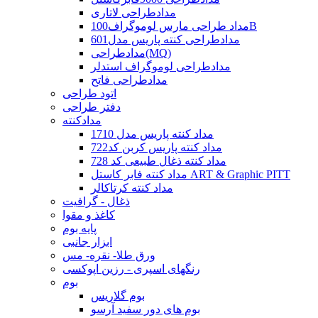
مدادطراحی لاتاری
مداد طراحی مارس لوموگراف100B
مدادطراحی کنته پاریس مدل601
مدادطراحی(MQ)
مدادطراحی لوموگراف استدلر
مدادطراحی فاتح
اتود طراحی
دفتر طراحی
مدادکنته
مداد کنته پاریس مدل 1710
مداد کنته پاریس کربن کد722
مداد کنته ذغال طبیعی کد 728
مداد کنته فابر کاستل ART & Graphic PITT
مداد کنته کرتاکالر
ذغال - گرافیت
کاغذ و مقوا
پایه بوم
ابزار جانبی
ورق طلا- نقره- مس
رنگهای اسپری - رزین اپوکسی
بوم
بوم گلاریس
بوم های دور سفید آرسو