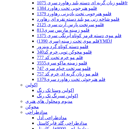
قلمو زبان گربه ای دسته بلند رهاورد سری 1075fr
قلمو هنرجویی تخت رهاورد 1384
قلمو هنرجویی تخت بادبزنی رهاورد 1379
قلمو شاخه زنی مو بلند دسته نقره ای رهاورد
قلمو سرتخت پارس آرت سری 2125
قلمو زمینه ماریس سری813
قلم موی دسته قرمز کوتاه آبرنگی سری 1375
قلم موی تخت زمینه (سری 1390)YMDJ
قلمو دسته کوتاه گرد وینزور
قلمو محوکن توپی خرم کد340
قلم مو خرم تخت کد 777
قلمو زمینه ماکو سری3555
قلمو سرتخت خیام سری 747
قلم مو زبان گربه ای خرم کد 757
قلم هنرجوئی تخت رهاورد سری1379
اکولین
اکولین وستا تک رنگ
اکولین سیرنگ تک رنگ
مدیوم ومحلول های هنری
محوکن
مدادطراحی
مدادطراحی آدل
مدادطراحی گلد فابرکاستل
مدادطراحی 9000فابرکاستل