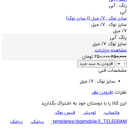
رنگ :
آبی
آبی
سایز نوک : 7/ میل
(
1
سایز نوک)
سایز نوک :
7/ میل
7/ میل
رنگ:
آبی
سایز نوک:
7/ میل
مشاهده جزئیات
250,000
250,000
تومان
افزودن به سبد خرید
مشخصات فنی
سایز نوک :
7/ میل
نظرات
افزودن نظر
این کالا را با دوستان خود به اشتراک بگذارید
واتساپ
توییتر
فیس بوک
templates/digimobile.$_TELEGRAM
پیامک
پیامک