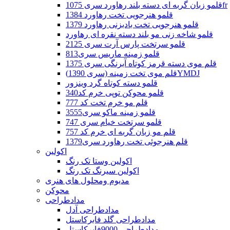
قلمو زبان گربه ای دسته بلند رهاورد سری 1075fr
قلمو هنرجویی تخت رهاورد 1384
قلمو هنرجویی تخت بادبزنی رهاورد 1379
قلمو شاخه زنی مو بلند دسته نقره ای رهاورد
قلمو سرتخت پارس آرت سری 2125
قلمو زمینه ماریس سری813
قلم موی دسته قرمز کوتاه آبرنگی سری 1375
قلم موی تخت زمینه (سری 1390)YMDJ
قلمو دسته کوتاه گرد وینزور
قلمو محوکن توپی خرم کد340
قلم مو خرم تخت کد 777
قلمو زمینه ماکو سری3555
قلمو سرتخت خیام سری 747
قلم مو زبان گربه ای خرم کد 757
قلم هنرجوئی تخت رهاورد سری1379
اکولین
اکولین وستا تک رنگ
اکولین سیرنگ تک رنگ
مدیوم ومحلول های هنری
محوکن
مدادطراحی
مدادطراحی آدل
مدادطراحی گلد فابرکاستل
مدادطراحی 9000فابرکاستل