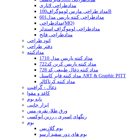
مدادطراحی لاتاری
مداد طراحی مارس لوموگراف100B
مدادطراحی کنته پاریس مدل601
مدادطراحی(MQ)
مدادطراحی لوموگراف استدلر
مدادطراحی فاتح
اتود طراحی
دفتر طراحی
مدادکنته
مداد کنته پاریس مدل 1710
مداد کنته پاریس کربن کد722
مداد کنته ذغال طبیعی کد 728
مداد کنته فابر کاستل ART & Graphic PITT
مداد کنته کرتاکالر
ذغال - گرافیت
کاغذ و مقوا
پایه بوم
ابزار جانبی
ورق طلا- نقره- مس
رنگهای اسپری - رزین اپوکسی
بوم
بوم گلاریس
بوم های دور سفید آرسو