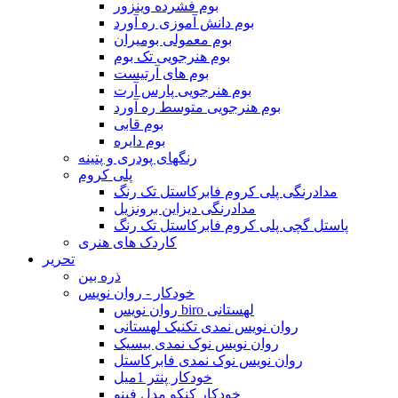
بوم فشرده وینزور
بوم دانش آموزی ره آورد
بوم معمولی بومیران
بوم هنرجویی تک بوم
بوم های آرتیست
بوم هنرجویی پارس آرت
بوم هنرجویی متوسط ره آورد
بوم قابی
بوم دایره
رنگهای پودری و پتینه
پلی کروم
مدادرنگی پلی کروم فابرکاستل تک رنگ
مدادرنگی دیزاین برونزیل
پاستل گچی پلی کروم فابرکاستل تک رنگ
کاردک های هنری
تحریر
ذره بین
خودکار - روان نویس
روان نویس biro لهستانی
روان نویس نمدی تکنیک لهستانی
روان نویس نوک نمدی بیسیک
روان نویس نوک نمدی فابرکاستل
خودکار پنتر 1میل
خودکار کنکو مدل فینو