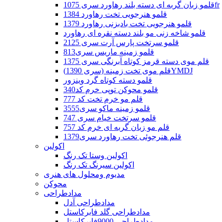
قلمو زبان گربه ای دسته بلند رهاورد سری 1075fr
قلمو هنرجویی تخت رهاورد 1384
قلمو هنرجویی تخت بادبزنی رهاورد 1379
قلمو شاخه زنی مو بلند دسته نقره ای رهاورد
قلمو سرتخت پارس آرت سری 2125
قلمو زمینه ماریس سری813
قلم موی دسته قرمز کوتاه آبرنگی سری 1375
قلم موی تخت زمینه (سری 1390)YMDJ
قلمو دسته کوتاه گرد وینزور
قلمو محوکن توپی خرم کد340
قلم مو خرم تخت کد 777
قلمو زمینه ماکو سری3555
قلمو سرتخت خیام سری 747
قلم مو زبان گربه ای خرم کد 757
قلم هنرجوئی تخت رهاورد سری1379
اکولین
اکولین وستا تک رنگ
اکولین سیرنگ تک رنگ
مدیوم ومحلول های هنری
محوکن
مدادطراحی
مدادطراحی آدل
مدادطراحی گلد فابرکاستل
مدادطراحی 9000فابرکاستل