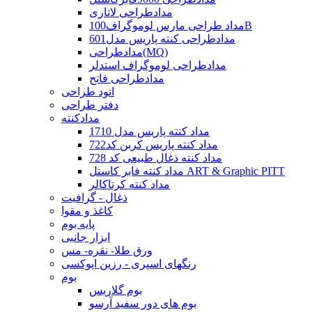
مدادطراحی لاتاری
مداد طراحی مارس لوموگراف100B
مدادطراحی کنته پاریس مدل601
مدادطراحی(MQ)
مدادطراحی لوموگراف استدلر
مدادطراحی فاتح
اتود طراحی
دفتر طراحی
مدادکنته
مداد کنته پاریس مدل 1710
مداد کنته پاریس کربن کد722
مداد کنته ذغال طبیعی کد 728
مداد کنته فابر کاستل ART & Graphic PITT
مداد کنته کرتاکالر
ذغال - گرافیت
کاغذ و مقوا
پایه بوم
ابزار جانبی
ورق طلا- نقره- مس
رنگهای اسپری - رزین اپوکسی
بوم
بوم گلاریس
بوم های دور سفید آرسو