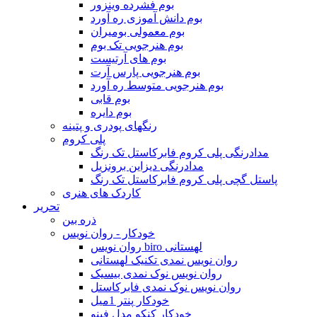
بوم فشرده وینزور
بوم دانش آموزی ره آورد
بوم معمولی بومیران
بوم هنرجویی تک بوم
بوم های آرتیست
بوم هنرجویی پارس آرت
بوم هنرجویی متوسط ره آورد
بوم قابی
بوم دایره
رنگهای پودری و پتینه
پلی کروم
مدادرنگی پلی کروم فابرکاستل تک رنگ
مدادرنگی دیزاین برونزیل
پاستل گچی پلی کروم فابرکاستل تک رنگ
کاردک های هنری
تحریر
ذره بین
خودکار - روان نویس
روان نویس biro لهستانی
روان نویس نمدی تکنیک لهستانی
روان نویس نوک نمدی بیسیک
روان نویس نوک نمدی فابرکاستل
خودکار پنتر 1میل
خودکار کنکو مدل فینو