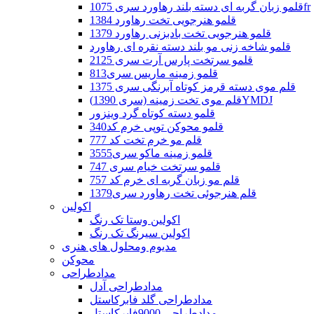
قلمو زبان گربه ای دسته بلند رهاورد سری 1075fr
قلمو هنرجویی تخت رهاورد 1384
قلمو هنرجویی تخت بادبزنی رهاورد 1379
قلمو شاخه زنی مو بلند دسته نقره ای رهاورد
قلمو سرتخت پارس آرت سری 2125
قلمو زمینه ماریس سری813
قلم موی دسته قرمز کوتاه آبرنگی سری 1375
قلم موی تخت زمینه (سری 1390)YMDJ
قلمو دسته کوتاه گرد وینزور
قلمو محوکن توپی خرم کد340
قلم مو خرم تخت کد 777
قلمو زمینه ماکو سری3555
قلمو سرتخت خیام سری 747
قلم مو زبان گربه ای خرم کد 757
قلم هنرجوئی تخت رهاورد سری1379
اکولین
اکولین وستا تک رنگ
اکولین سیرنگ تک رنگ
مدیوم ومحلول های هنری
محوکن
مدادطراحی
مدادطراحی آدل
مدادطراحی گلد فابرکاستل
مدادطراحی 9000فابرکاستل