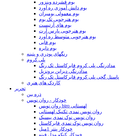
بوم فشرده وینزور
بوم دانش آموزی ره آورد
بوم معمولی بومیران
بوم هنرجویی تک بوم
بوم های آرتیست
بوم هنرجویی پارس آرت
بوم هنرجویی متوسط ره آورد
بوم قابی
بوم دایره
رنگهای پودری و پتینه
پلی کروم
مدادرنگی پلی کروم فابرکاستل تک رنگ
مدادرنگی دیزاین برونزیل
پاستل گچی پلی کروم فابرکاستل تک رنگ
کاردک های هنری
تحریر
ذره بین
خودکار - روان نویس
روان نویس biro لهستانی
روان نویس نمدی تکنیک لهستانی
روان نویس نوک نمدی بیسیک
روان نویس نوک نمدی فابرکاستل
خودکار پنتر 1میل
خودکار کنکو مدل فینو