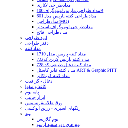
مدادطراحی لاتاری
مداد طراحی مارس لوموگراف100B
مدادطراحی کنته پاریس مدل601
مدادطراحی(MQ)
مدادطراحی لوموگراف استدلر
مدادطراحی فاتح
اتود طراحی
دفتر طراحی
مدادکنته
مداد کنته پاریس مدل 1710
مداد کنته پاریس کربن کد722
مداد کنته ذغال طبیعی کد 728
مداد کنته فابر کاستل ART & Graphic PITT
مداد کنته کرتاکالر
ذغال - گرافیت
کاغذ و مقوا
پایه بوم
ابزار جانبی
ورق طلا- نقره- مس
رنگهای اسپری - رزین اپوکسی
بوم
بوم گلاریس
بوم های دور سفید آرسو