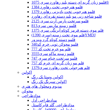
قلمو زبان گربه ای دسته بلند رهاورد سری 1075fr
قلمو هنرجویی تخت رهاورد 1384
قلمو هنرجویی تخت بادبزنی رهاورد 1379
قلمو شاخه زنی مو بلند دسته نقره ای رهاورد
قلمو سرتخت پارس آرت سری 2125
قلمو زمینه ماریس سری813
قلم موی دسته قرمز کوتاه آبرنگی سری 1375
قلم موی تخت زمینه (سری 1390)YMDJ
قلمو دسته کوتاه گرد وینزور
قلمو محوکن توپی خرم کد340
قلم مو خرم تخت کد 777
قلمو زمینه ماکو سری3555
قلمو سرتخت خیام سری 747
قلم مو زبان گربه ای خرم کد 757
قلم هنرجوئی تخت رهاورد سری1379
اکولین
اکولین وستا تک رنگ
اکولین سیرنگ تک رنگ
مدیوم ومحلول های هنری
محوکن
مدادطراحی
مدادطراحی آدل
مدادطراحی گلد فابرکاستل
مدادطراحی 9000فابرکاستل