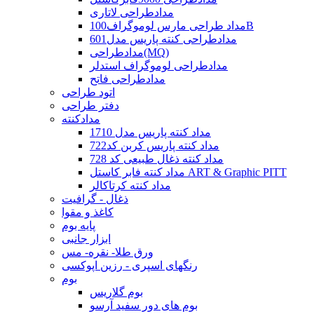
مدادطراحی لاتاری
مداد طراحی مارس لوموگراف100B
مدادطراحی کنته پاریس مدل601
مدادطراحی(MQ)
مدادطراحی لوموگراف استدلر
مدادطراحی فاتح
اتود طراحی
دفتر طراحی
مدادکنته
مداد کنته پاریس مدل 1710
مداد کنته پاریس کربن کد722
مداد کنته ذغال طبیعی کد 728
مداد کنته فابر کاستل ART & Graphic PITT
مداد کنته کرتاکالر
ذغال - گرافیت
کاغذ و مقوا
پایه بوم
ابزار جانبی
ورق طلا- نقره- مس
رنگهای اسپری - رزین اپوکسی
بوم
بوم گلاریس
بوم های دور سفید آرسو