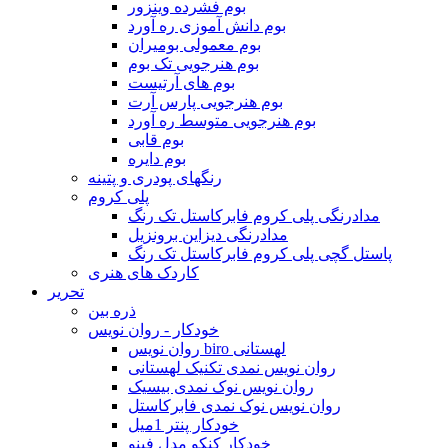
بوم فشرده وینزور
بوم دانش آموزی ره آورد
بوم معمولی بومیران
بوم هنرجویی تک بوم
بوم های آرتیست
بوم هنرجویی پارس آرت
بوم هنرجویی متوسط ره آورد
بوم قابی
بوم دایره
رنگهای پودری و پتینه
پلی کروم
مدادرنگی پلی کروم فابرکاستل تک رنگ
مدادرنگی دیزاین برونزیل
پاستل گچی پلی کروم فابرکاستل تک رنگ
کاردک های هنری
تحریر
ذره بین
خودکار - روان نویس
روان نویس biro لهستانی
روان نویس نمدی تکنیک لهستانی
روان نویس نوک نمدی بیسیک
روان نویس نوک نمدی فابرکاستل
خودکار پنتر 1میل
خودکار کنکو مدل فینو