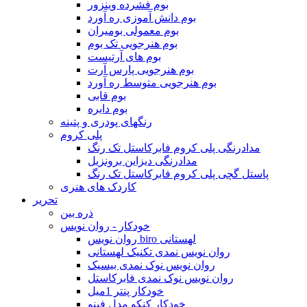
بوم فشرده وینزور
بوم دانش آموزی ره آورد
بوم معمولی بومیران
بوم هنرجویی تک بوم
بوم های آرتیست
بوم هنرجویی پارس آرت
بوم هنرجویی متوسط ره آورد
بوم قابی
بوم دایره
رنگهای پودری و پتینه
پلی کروم
مدادرنگی پلی کروم فابرکاستل تک رنگ
مدادرنگی دیزاین برونزیل
پاستل گچی پلی کروم فابرکاستل تک رنگ
کاردک های هنری
تحریر
ذره بین
خودکار - روان نویس
روان نویس biro لهستانی
روان نویس نمدی تکنیک لهستانی
روان نویس نوک نمدی بیسیک
روان نویس نوک نمدی فابرکاستل
خودکار پنتر 1میل
خودکار کنکو مدل فینو