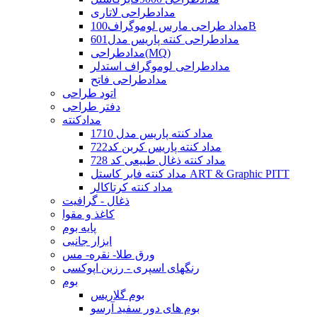
مدادطراحی لاتاری
مداد طراحی مارس لوموگراف100B
مدادطراحی کنته پاریس مدل601
مدادطراحی(MQ)
مدادطراحی لوموگراف استدلر
مدادطراحی فاتح
اتود طراحی
دفتر طراحی
مدادکنته
مداد کنته پاریس مدل 1710
مداد کنته پاریس کربن کد722
مداد کنته ذغال طبیعی کد 728
مداد کنته فابر کاستل ART & Graphic PITT
مداد کنته کرتاکالر
ذغال - گرافیت
کاغذ و مقوا
پایه بوم
ابزار جانبی
ورق طلا- نقره- مس
رنگهای اسپری - رزین اپوکسی
بوم
بوم گلاریس
بوم های دور سفید آرسو