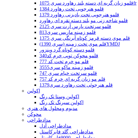
قلمو زبان گربه ای دسته بلند رهاورد سری 1075fr
قلمو هنرجویی تخت رهاورد 1384
قلمو هنرجویی تخت بادبزنی رهاورد 1379
قلمو شاخه زنی مو بلند دسته نقره ای رهاورد
قلمو سرتخت پارس آرت سری 2125
قلمو زمینه ماریس سری813
قلم موی دسته قرمز کوتاه آبرنگی سری 1375
قلم موی تخت زمینه (سری 1390)YMDJ
قلمو دسته کوتاه گرد وینزور
قلمو محوکن توپی خرم کد340
قلم مو خرم تخت کد 777
قلمو زمینه ماکو سری3555
قلمو سرتخت خیام سری 747
قلم مو زبان گربه ای خرم کد 757
قلم هنرجوئی تخت رهاورد سری1379
اکولین
اکولین وستا تک رنگ
اکولین سیرنگ تک رنگ
مدیوم ومحلول های هنری
محوکن
مدادطراحی
مدادطراحی آدل
مدادطراحی گلد فابرکاستل
مدادطراحی 9000فابرکاستل