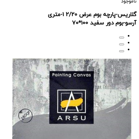
ناموجود
گلاریس-پارچه بوم عرض 2/20 1-متری
آرسو-بوم دور سفید 100*70