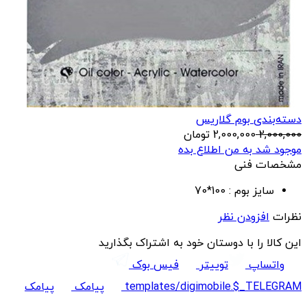
دسته‌بندی بوم گلاریس
2,000,000
2,000,000
تومان
موجود شد به من اطلاع بده
مشخصات فنی
سایز بوم :
100*70
نظرات
افزودن نظر
این کالا را با دوستان خود به اشتراک بگذارید
واتساپ
توییتر
فیس بوک
templates/digimobile.$_TELEGRAM
پیامک
پیامک